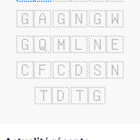
🇬🇦
🇬🇳
🇬🇼
🇬🇶
🇲🇱
🇳🇪
🇨🇫
🇨🇩
🇸🇳
🇹🇩
🇹🇬