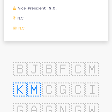
Vice-Président :
N.C.
N.C.
N.C.
🇧🇯
🇧🇫
🇨🇲
🇰🇲
🇨🇬
🇨🇮
🇬🇦
🇬🇳
🇬🇼