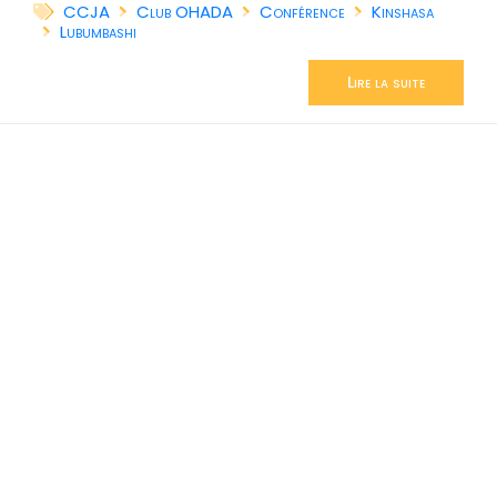
CCJA
Club OHADA
Conférence
Kinshasa
Lubumbashi
Lire la suite