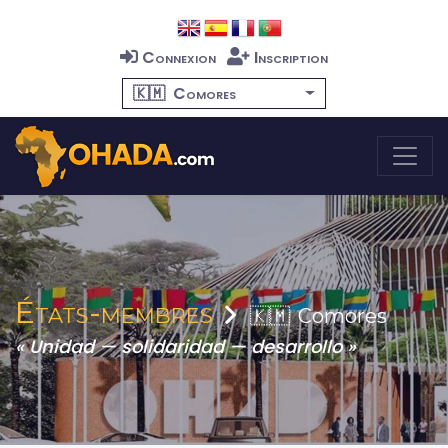
Connexion
Inscription
🇰🇲
Comores
États-membres
🇰🇲
Comores
« Unidad — solidaridad — desarrollo »