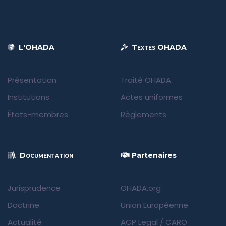
L'OHADA
Textes OHADA
Présentation
Traité OHADA
Institutions
Actes uniformes
États-membres
Règlements
Documentation
Partenaires
Jurisprudence
OHADA.org
Doctrine
Union Européenne
Actualité
ACP Legal
/
CARO