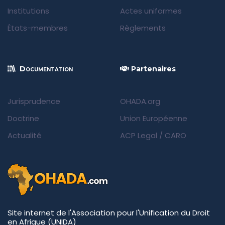
Institutions
Actes uniformes
États-membres
Règlements
Documentation
Partenaires
Jurisprudence
OHADA.org
Doctrine
Union Européenne
Actualité
ACP Legal
/
CARO
Site internet de l'Association pour l'Unification du Droit
en Afrique (UNIDA)