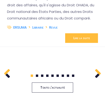
droit des affaires, qu'il s'agisse du Droit OHADA, du
Droit national des États Parties, des autres Droits
communautaires africains ou du Droit comparé.
ERSUMA
Librairie
Revue
Lire la suite
1
2
3
4
5
6
7
8
9
Toute l'actualité