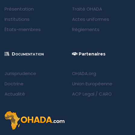
Présentation
Traité OHADA
Institutions
Actes uniformes
États-membres
Règlements
Documentation
Partenaires
Jurisprudence
OHADA.org
Doctrine
Union Européenne
Actualité
ACP Legal
/
CARO