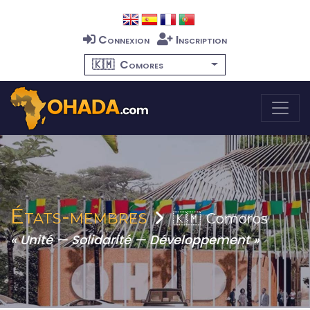
Connexion
Inscription
🇰🇲
Comores
États-membres
🇰🇲
Comoros
« Unité — Solidarité — Développement »