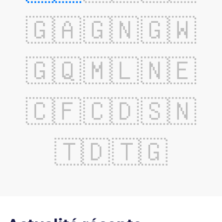
🇬🇦
🇬🇳
🇬🇼
🇬🇶
🇲🇱
🇳🇪
🇨🇫
🇨🇩
🇸🇳
🇹🇩
🇹🇬