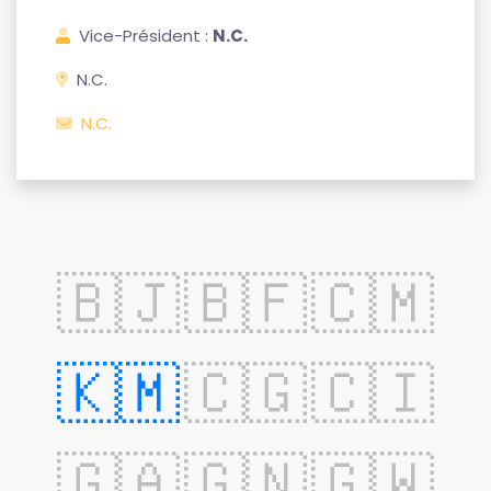
Vice-Président :
N.C.
N.C.
N.C.
🇧🇯
🇧🇫
🇨🇲
🇰🇲
🇨🇬
🇨🇮
🇬🇦
🇬🇳
🇬🇼