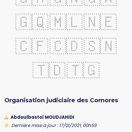
🇬🇶
🇲🇱
🇳🇪
🇨🇫
🇨🇩
🇸🇳
🇹🇩
🇹🇬
Organisation judiciaire des Comores
Abdoulbastoï MOUDJAHIDI
Dernière mise à jour : 17/01/2021, 00h59