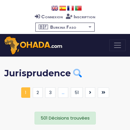
Connexion
Inscription
🇧🇫
Burkina Faso
Jurisprudence
(current)
1
2
3
...
51
501 Décisions trouvées