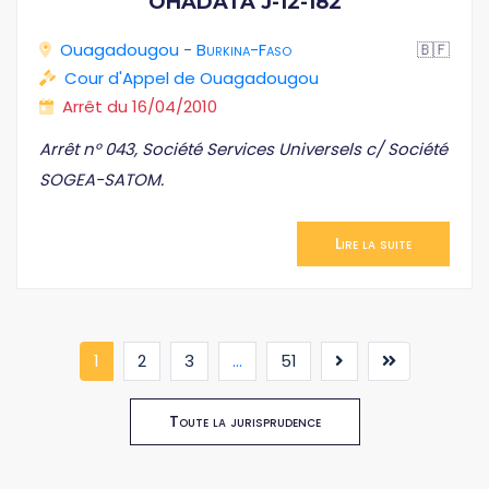
OHADATA J-12-182
Ouagadougou
-
Burkina-Faso
🇧🇫
Cour d'Appel de Ouagadougou
Arrêt du 16/04/2010
Arrêt n° 043, Société Services Universels c/ Société
SOGEA-SATOM.
Lire la suite
(current)
1
2
3
...
51
Toute la jurisprudence