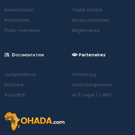
Présentation
Traité OHADA
Institutions
Actes uniformes
États-membres
Règlements
Documentation
Partenaires
Jurisprudence
OHADA.org
Doctrine
Union Européenne
Actualité
ACP Legal
/
CARO