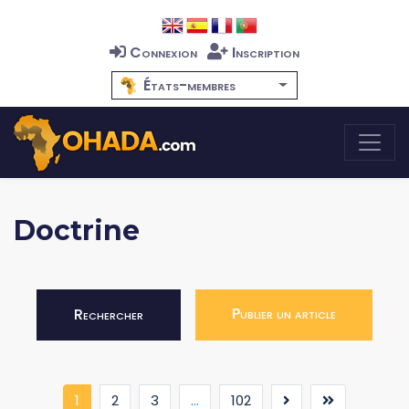
Connexion
Inscription
États-membres
Doctrine
Publier un article
Rechercher
(current)
1
2
3
...
102