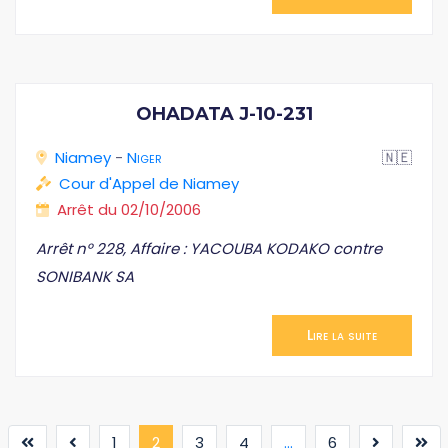
OHADATA J-10-231
Niamey
-
Niger
🇳🇪
Cour d'Appel de Niamey
Arrêt du 02/10/2006
Arrêt n° 228, Affaire : YACOUBA KODAKO contre
SONIBANK SA
Lire la suite
(current)
1
2
3
4
...
6