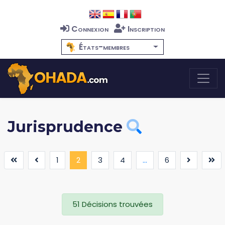
Connexion
Inscription
États-membres
Jurisprudence
(current)
1
2
3
4
...
6
51 Décisions trouvées