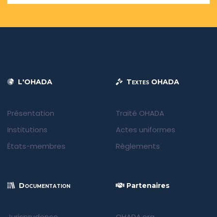
L'OHADA
Textes OHADA
Présentation
Traité OHADA
Institutions
Actes uniformes
États-membres
Règlements
Documentation
Partenaires
Jurisprudence
OHADA.org