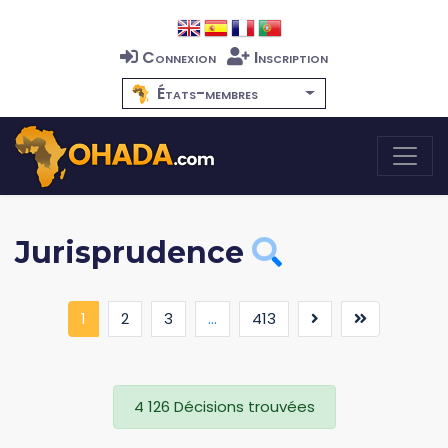
Connexion
Inscription
États-membres
Jurisprudence
(current)
1
2
3
...
413
4 126 Décisions trouvées