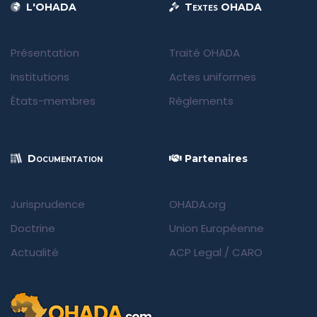
L'OHADA
Textes OHADA
Présentation
Traité OHADA
Institutions
Actes uniformes
États-membres
Règlements
Documentation
Partenaires
Jurisprudence
OHADA.org
Doctrine
Union Européenne
Actualité
ACP Legal
/
CARO