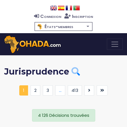
Connexion
Inscription
États-membres
Jurisprudence
(current)
1
2
3
...
413
4 126 Décisions trouvées