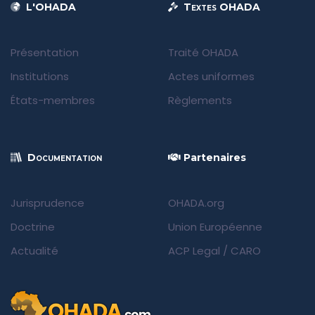
L'OHADA
Textes OHADA
Présentation
Traité OHADA
Institutions
Actes uniformes
États-membres
Règlements
Documentation
Partenaires
Jurisprudence
OHADA.org
Doctrine
Union Européenne
Actualité
ACP Legal
/
CARO