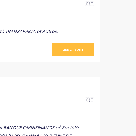
🇨🇮
té TRANSAFRICA et Autres.
Lire la suite
🇨🇮
ent BANQUE OMNIFINANCE c/ Société