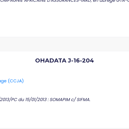
PAGNIE AFRICAINE D'ASSURANCES-IARD, en abrégé GTA-C2A
OHADATA J-16-204
rage (CCJA)
2013/PC du 15/01/2013 : SOMAPIM c/ SIFMA.