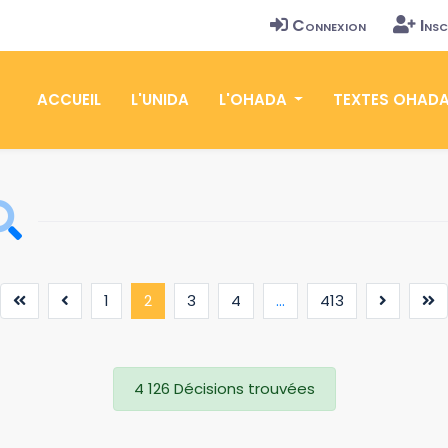
Connexion
Insc
ACCUEIL
L'UNIDA
L'OHADA
TEXTES OHAD
(current)
1
2
3
4
...
413
4 126 Décisions trouvées