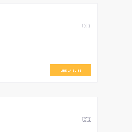
🇨🇮
Lire la suite
🇨🇮