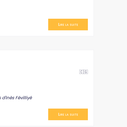
Lire la suite
🇨🇬
 d'Inès Févilliyé
Lire la suite