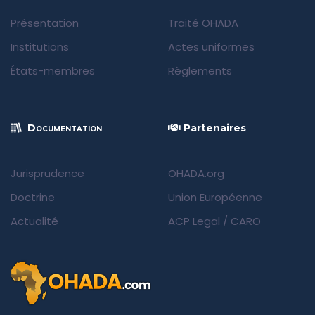
Présentation
Traité OHADA
Institutions
Actes uniformes
États-membres
Règlements
Documentation
Partenaires
Jurisprudence
OHADA.org
Doctrine
Union Européenne
Actualité
ACP Legal
/
CARO