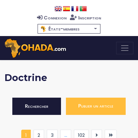
Connexion
Inscription
États-membres
Doctrine
Publier un article
Rechercher
(current)
1
2
3
...
102