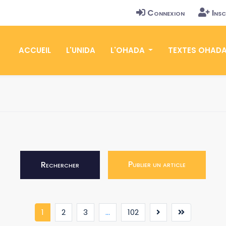
Connexion
Insc
ACCUEIL
L'UNIDA
L'OHADA
TEXTES OHAD
Publier un article
Rechercher
(current)
1
2
3
...
102