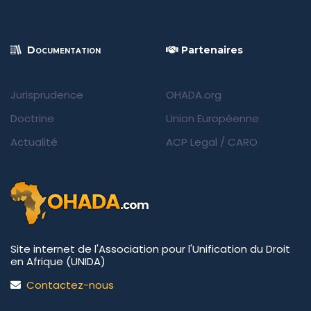
Documentation
Partenaires
Jurisprudence
OHADA.org
Doctrine
Union Européenne
Actualité
ACP Legal
/
CARO
Site internet de l'Association pour l'Unification du Droit
en Afrique (UNIDA)
Contactez-nous