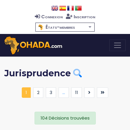
Connexion
Inscription
États-membres
Jurisprudence
(current)
1
2
3
...
11
104 Décisions trouvées