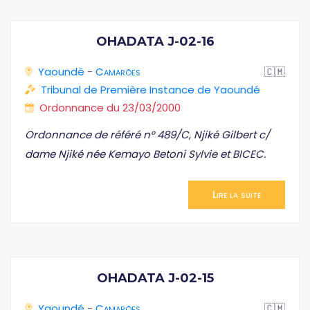
OHADATA J-02-16
Yaoundé
-
Camarões
🇨🇲
Tribunal de Première Instance de Yaoundé
Ordonnance du 23/03/2000
Ordonnance de référé n° 489/C, Njiké Gilbert c/
dame Njiké née Kemayo Betoni Sylvie et BICEC.
Lire la suite
OHADATA J-02-15
Yaoundé
-
Camarões
🇨🇲