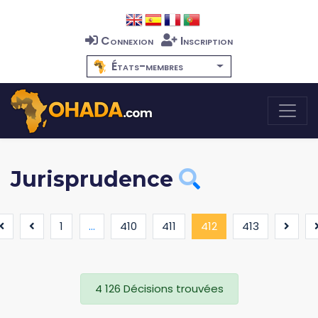
Connexion
Inscription
États-membres
Jurisprudence
(current)
1
...
410
411
412
413
4 126 Décisions trouvées