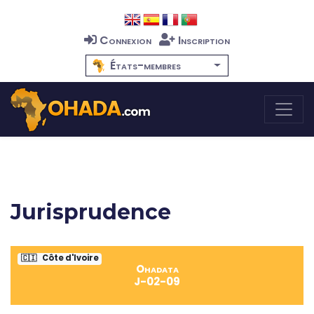
Connexion
Inscription
États-membres
Jurisprudence
🇨🇮
Côte d'Ivoire
Ohadata
J-02-09