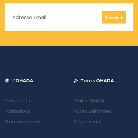
S'abonner
L'OHADA
Textes OHADA
Présentation
Traité OHADA
Institutions
Actes uniformes
États-membres
Règlements