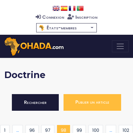
Connexion
Inscription
États-membres
Doctrine
Publier un article
Rechercher
(current)
1
...
96
97
98
99
100
...
102