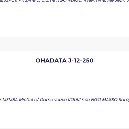
ESSACK Antoine c/ Dame NGO NDIGUI II Hermine, Me Jean J
OHADATA J-12-250
r MEMBA Michel c/ Dame veuve KOUKI née NGO MASSO Sara, 