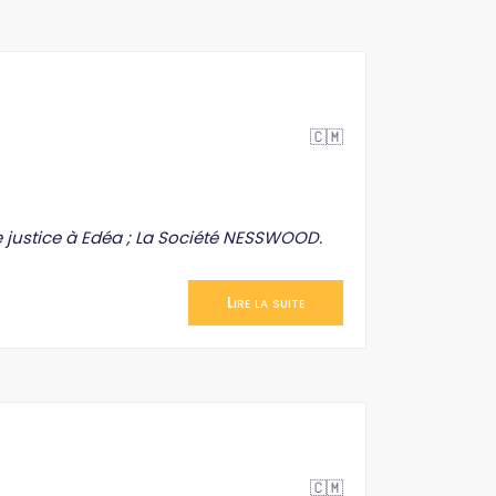
🇨🇲
justice à Edéa ; La Société NESSWOOD.
Lire la suite
🇨🇲