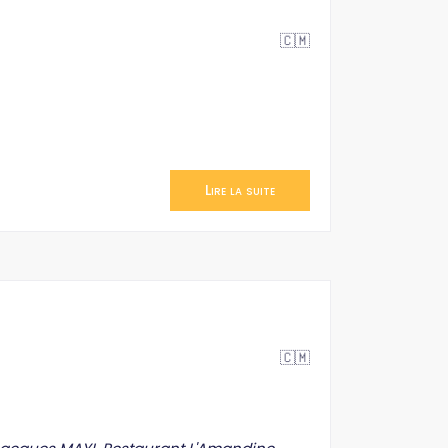
🇨🇲
Lire la suite
🇨🇲