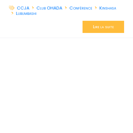
CCJA
Club OHADA
Conférence
Kinshasa
Lubumbashi
Lire la suite