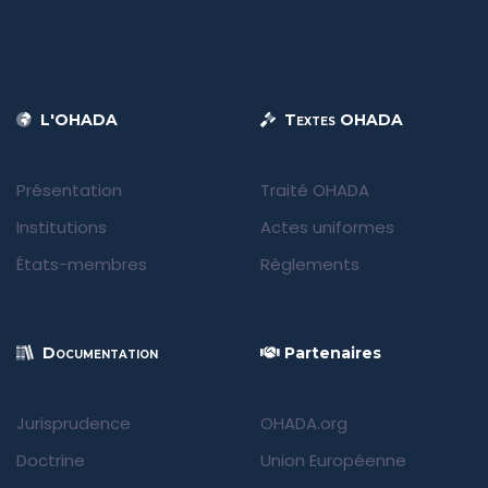
L'OHADA
Textes OHADA
Présentation
Traité OHADA
Institutions
Actes uniformes
États-membres
Règlements
Documentation
Partenaires
Jurisprudence
OHADA.org
Doctrine
Union Européenne