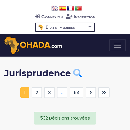
Connexion
Inscription
États-membres
Jurisprudence
(current)
1
2
3
...
54
532 Décisions trouvées