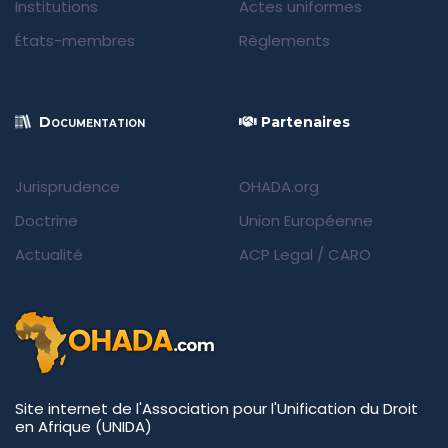
Institutions
Actes uniformes
États-membres
Règlements
Documentation
Partenaires
Jurisprudence
OHADA.org
Doctrine
Union Européenne
Actualité
ACP Legal
/
CARO
Site internet de l'Association pour l'Unification du Droit
en Afrique (UNIDA)