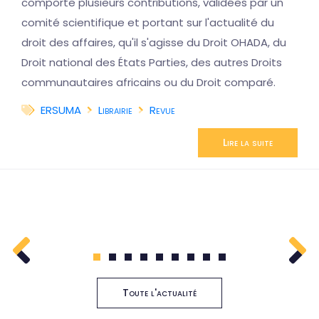
comporte plusieurs contributions, validées par un
comité scientifique et portant sur l'actualité du
droit des affaires, qu'il s'agisse du Droit OHADA, du
Droit national des États Parties, des autres Droits
communautaires africains ou du Droit comparé.
ERSUMA
Librairie
Revue
Lire la suite
1
2
3
4
5
6
7
8
9
Toute l'actualité