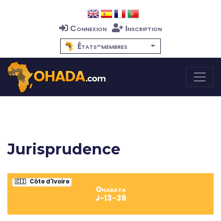
Connexion
Inscription
États-membres
Jurisprudence
🇨🇮
Côte d'Ivoire
Ohadata
J-13-39