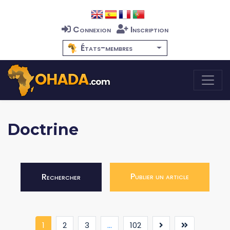
Connexion
Inscription
États-membres
Doctrine
Publier un article
Rechercher
(current)
1
2
3
...
102