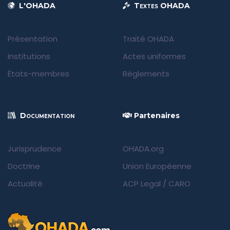
L'OHADA
Textes OHADA
Présentation
Traité OHADA
Institutions
Actes uniformes
États-membres
Règlements
Documentation
Partenaires
Jurisprudence
OHADA.org
Doctrine
Union Européenne
Actualité
ACP Legal
/
CARO