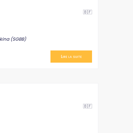
🇧🇫
rkina (SGBB)
Lire la suite
🇧🇫