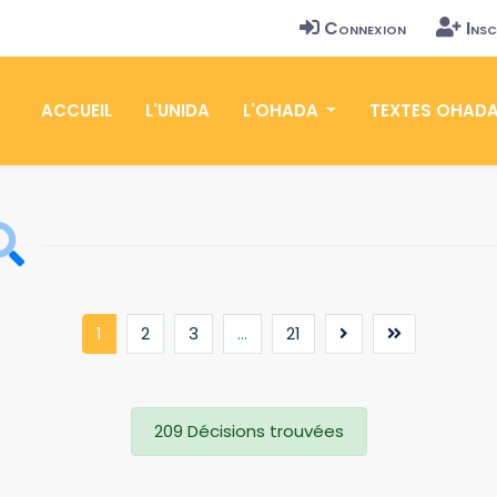
Connexion
Insc
ACCUEIL
L'UNIDA
L'OHADA
TEXTES OHAD
(current)
1
2
3
...
21
209 Décisions trouvées