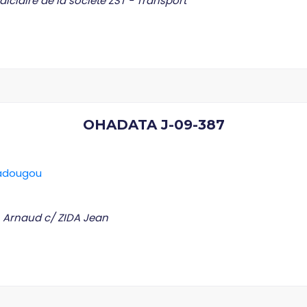
iciaire de la société ZST - Transport
OHADATA J-09-387
gadougou
 Arnaud c/ ZIDA Jean