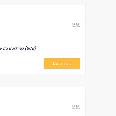
🇧🇫
e du Burkina (BCB)
Lire la suite
🇧🇫