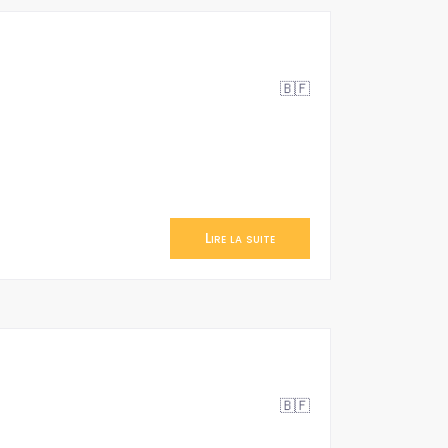
🇧🇫
Lire la suite
🇧🇫