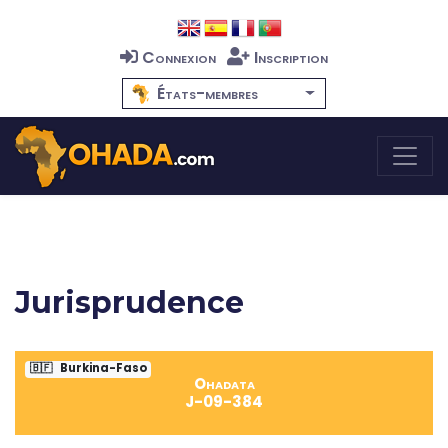
Connexion
Inscription
États-membres
Jurisprudence
🇧🇫
Burkina-Faso
Ohadata
J-09-384