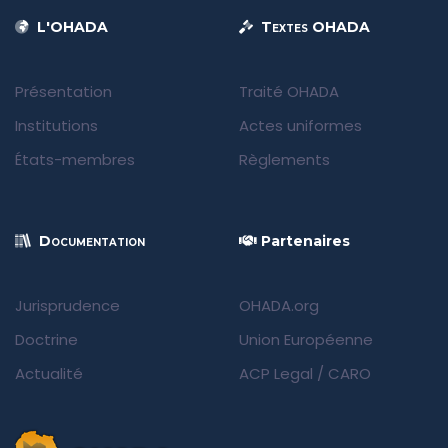
L'OHADA
Textes OHADA
Présentation
Traité OHADA
Institutions
Actes uniformes
États-membres
Règlements
Documentation
Partenaires
Jurisprudence
OHADA.org
Doctrine
Union Européenne
Actualité
ACP Legal
/
CARO