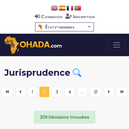
Connexion
Inscription
États-membres
Jurisprudence
(current)
1
2
3
4
...
21
209 Décisions trouvées