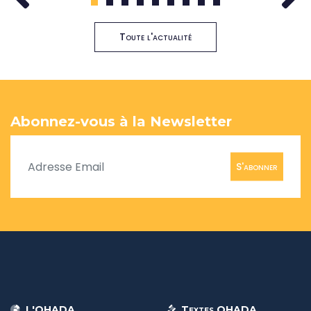
1
2
3
4
5
6
7
8
9
Toute l'actualité
Abonnez-vous à la Newsletter
S'abonner
L'OHADA
Textes OHADA