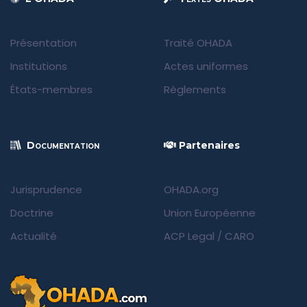
Présentation
Traité OHADA
Institutions
Actes uniformes
États-membres
Règlements
Documentation
Partenaires
Jurisprudence
OHADA.org
Doctrine
Union Européenne
Actualité
ACP Legal
/
CARO