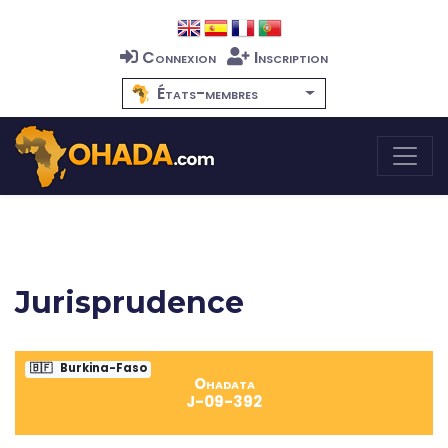
Connexion
Inscription
États-membres
Jurisprudence
🇧🇫
Burkina-Faso
Ohadata
J-09-392