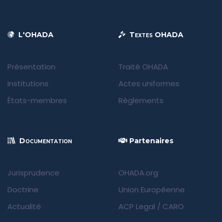
L'OHADA
Textes OHADA
Présentation
Traité OHADA
Institutions
Actes uniformes
États-membres
Règlements
Documentation
Partenaires
Jurisprudence
OHADA.org
Doctrine
Union Européenne
Actualité
ACP Legal
/
CARO