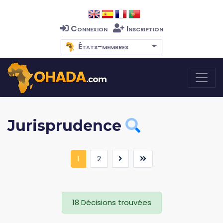
Connexion
Inscription
États-membres
Jurisprudence
(current)
1
2
18 Décisions trouvées