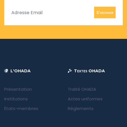
S'abonner
L'OHADA
Textes OHADA
Présentation
Traité OHADA
Institutions
Actes uniformes
États-membres
Règlements