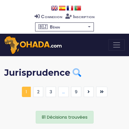
Connexion
Inscription
🇧🇯
Bénin
Jurisprudence
(current)
1
2
3
...
9
81 Décisions trouvées