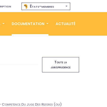
ription
États-membres
A
DOCUMENTATION
ACTUALITÉ
Toute la
jurisprudence
 - Competence Du Juge Des Referes (oui)