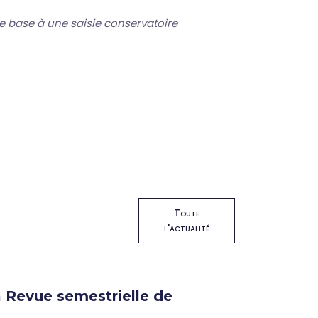
de base à une saisie conservatoire
Toute
l'actualité
 Revue semestrielle de
Format
16 oct