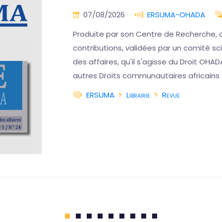
07/08/2026
ERSUMA-OHADA
Produite par son Centre de Recherche, 
contributions, validées par un comité scie
des affaires, qu'il s'agisse du Droit OHAD
autres Droits communautaires africains
ERSUMA
Librairie
Revue
1
2
3
4
5
6
7
8
9