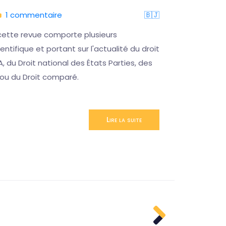
1 commentaire
🇧🇯
05/08/
cette revue comporte plusieurs
Ce sémina
ntifique et portant sur l'actualité du droit
permettre
A, du Droit national des États Parties, des
désagréab
 ou du Droit comparé.
CCJA
Lire la suite