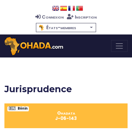
Connexion
Inscription
États-membres
Jurisprudence
🇧🇯
Bénin
Ohadata
J-06-143