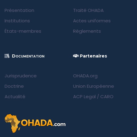
Présentation
Traité OHADA
Institutions
Actes uniformes
États-membres
Règlements
Documentation
Partenaires
Jurisprudence
OHADA.org
Doctrine
Union Européenne
Actualité
ACP Legal
/
CARO