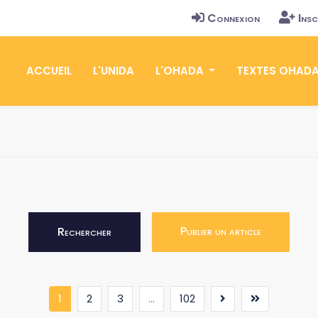
Connexion
Insc
ACCUEIL
L'UNIDA
L'OHADA
TEXTES OHAD
Publier un article
Rechercher
(current)
1
2
3
...
102