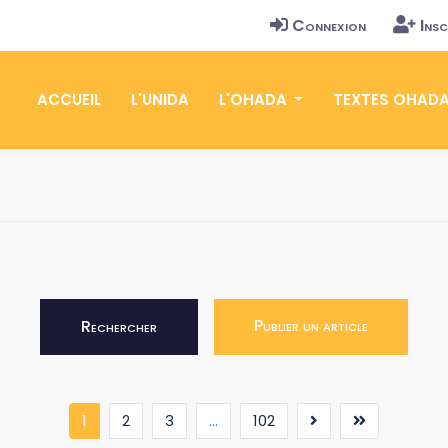
Connexion
Insc
ACCUEIL
L'UNIDA
L'OHADA
TEXTES OHAD
Publier un article
Rechercher
(current)
1
2
3
...
102