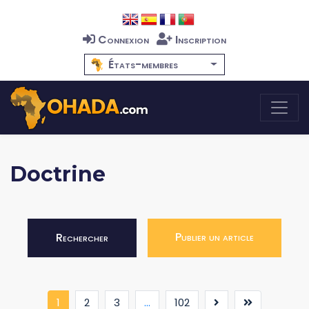
Connexion
Inscription
États-membres
Doctrine
Publier un article
Rechercher
(current)
1
2
3
...
102