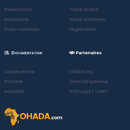
Présentation
Traité OHADA
Institutions
Actes uniformes
États-membres
Règlements
Documentation
Partenaires
Jurisprudence
OHADA.org
Doctrine
Union Européenne
Actualité
ACP Legal
/
CARO