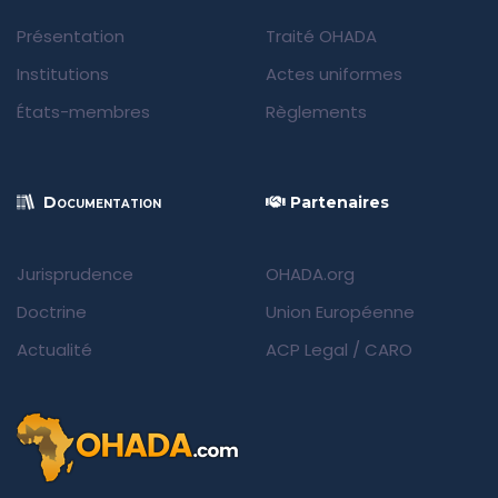
Présentation
Traité OHADA
Institutions
Actes uniformes
États-membres
Règlements
Documentation
Partenaires
Jurisprudence
OHADA.org
Doctrine
Union Européenne
Actualité
ACP Legal
/
CARO