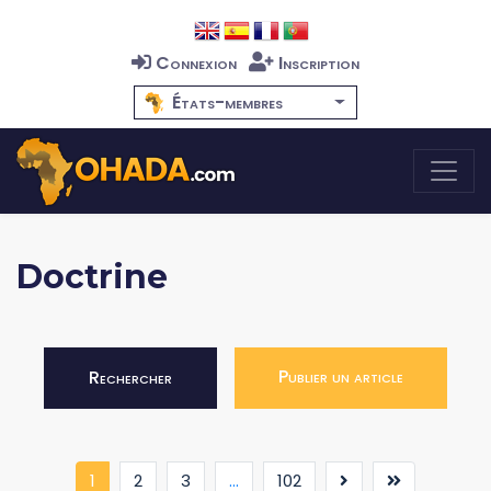
Connexion
Inscription
États-membres
Doctrine
Publier un article
Rechercher
(current)
1
2
3
...
102