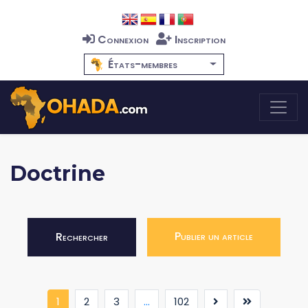
Connexion
Inscription
États-membres
Doctrine
Publier un article
Rechercher
(current)
1
2
3
...
102