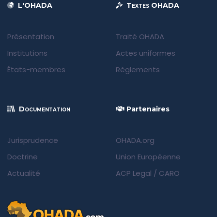
L'OHADA
Textes OHADA
Présentation
Traité OHADA
Institutions
Actes uniformes
États-membres
Règlements
Documentation
Partenaires
Jurisprudence
OHADA.org
Doctrine
Union Européenne
Actualité
ACP Legal
/
CARO