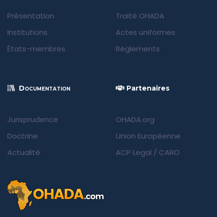
Présentation
Traité OHADA
Institutions
Actes uniformes
États-membres
Règlements
Documentation
Partenaires
Jurisprudence
OHADA.org
Doctrine
Union Européenne
Actualité
ACP Legal
/
CARO