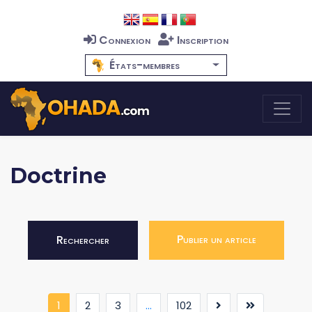
Connexion
Inscription
États-membres
Doctrine
Publier un article
Rechercher
(current)
1
2
3
...
102