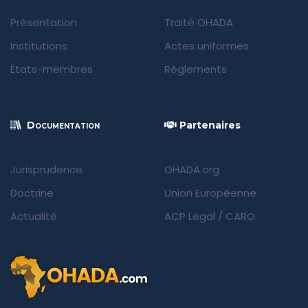
Présentation
Traité OHADA
Institutions
Actes uniformes
États-membres
Règlements
Documentation
Partenaires
Jurisprudence
OHADA.org
Doctrine
Union Européenne
Actualité
ACP Legal
/
CARO