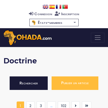
Connexion
Inscription
États-membres
Doctrine
Publier un article
Rechercher
(current)
1
2
3
...
102