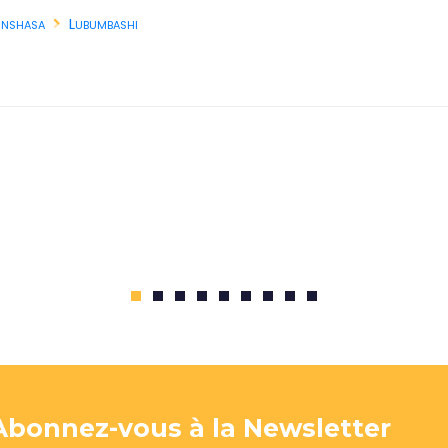
inshasa
Lubumbashi
1
2
3
4
5
6
7
8
9
Abonnez-vous à la Newsletter