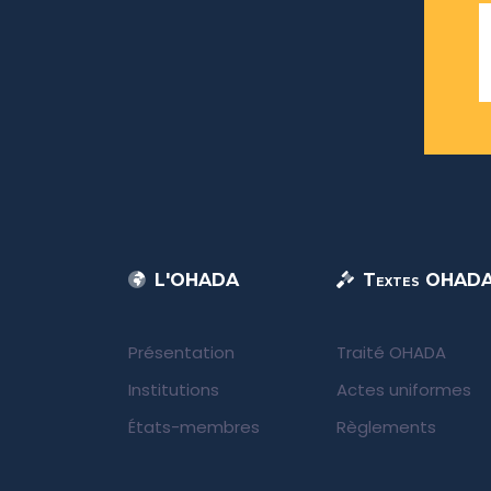
L'OHADA
Textes OHAD
Présentation
Traité OHADA
Institutions
Actes uniformes
États-membres
Règlements