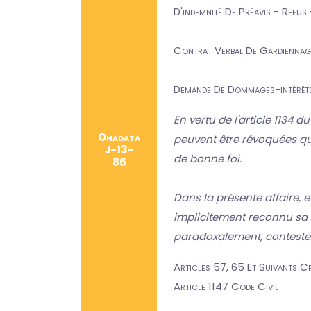
D'indemnité De Préavis - Refus
Contrat Verbal De Gardiennage 
Demande De Dommages-intérêts 
En vertu de l'article 1134 d
Ohadata
peuvent être révoquées que
J-13-
de bonne foi.
86
Dans la présente affaire, e
implicitement reconnu sa f
paradoxalement, conteste 
Articles 57, 65 Et Suivants C
Article 1147 Code Civil