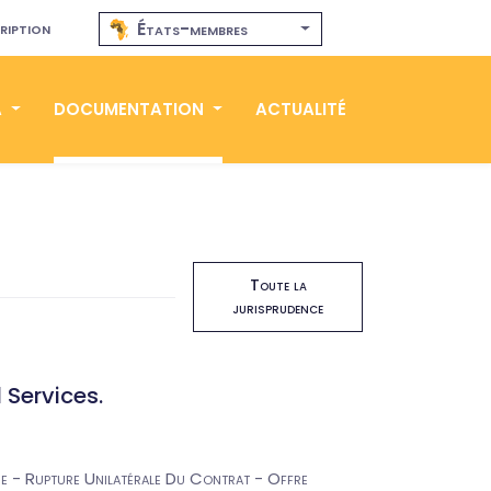
ription
États-membres
A
DOCUMENTATION
ACTUALITÉ
Toute la
jurisprudence
 Services.
e - Rupture Unilatérale Du Contrat - Offre