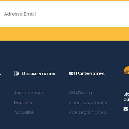
A
Documentation
Partenaires
Jurisprudence
OHADA.org
Si
du
Doctrine
Union Européenne
Actualité
ACP Legal
/
CARO