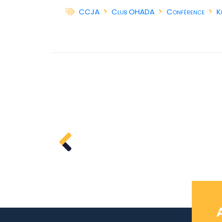
CCJA
Club OHADA
Conférence
K
a suite