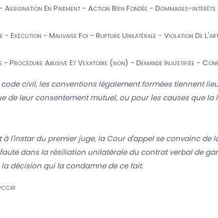
 - Assignation En Paiement - Action Bien Fondée - Dommages-intérêts (
- Exécution - Mauvaise Foi - Rupture Unilatérale - Violation De L'art
- Procédure Abusive Et Vexatoire (non) - Demande Injustifiée - Co
u code civil, les conventions légalement formées tiennent lieu 
 de leur consentement mutuel, ou pour les causes que la loi
t à l'instar du premier juge, la Cour d'appel se convainc de 
aute dans la résiliation unilatérale du contrat verbal de g
la décision qui la condamne de ce fait.
pccaf