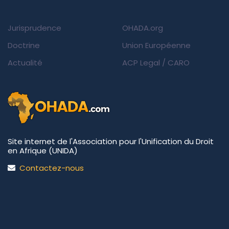
Jurisprudence
OHADA.org
Doctrine
Union Européenne
Actualité
ACP Legal
/
CARO
Site internet de l'Association pour l'Unification du Droit
en Afrique (UNIDA)
Contactez-nous