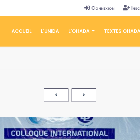
Connexion
Insc
ACCUEIL
L'UNIDA
L'OHADA
TEXTES OHAD