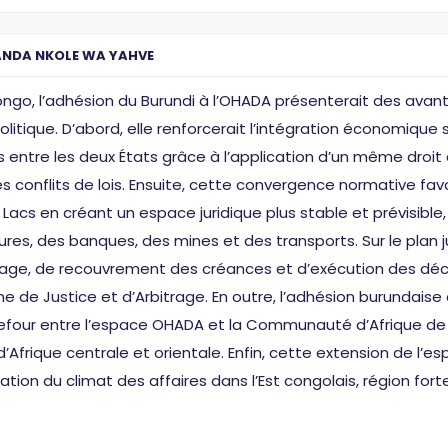
NDA NKOLE WA YAHVE
go, l’adhésion du Burundi à l’OHADA présenterait des avant
itique. D’abord, elle renforcerait l’intégration économique s
ntre les deux États grâce à l’application d’un même droit de
les conflits de lois. Ensuite, cette convergence normative fa
Lacs en créant un espace juridique plus stable et prévisible
es, des banques, des mines et des transports. Sur le plan jud
rage, de recouvrement des créances et d’exécution des déci
e Justice et d’Arbitrage. En outre, l’adhésion burundaise c
our entre l’espace OHADA et la Communauté d’Afrique de l
d’Afrique centrale et orientale. Enfin, cette extension de l
isation du climat des affaires dans l’Est congolais, régio