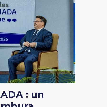
HADA : un
jumbura