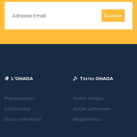
S'abonner
L'OHADA
Textes OHADA
Présentation
Traité OHADA
Institutions
Actes uniformes
États-membres
Règlements