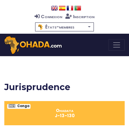
Connexion
Inscription
États-membres
Jurisprudence
🇨🇬
Congo
Ohadata
J-13-130