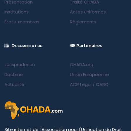
Présentation
Traité OHADA
Institutions
Actes uniformes
États-membres
Règlements
Documentation
Partenaires
Jurisprudence
OHADA.org
Doctrine
Union Européenne
Actualité
ACP Legal
/
CARO
Site internet de l'Association pour l'Unification du Droit