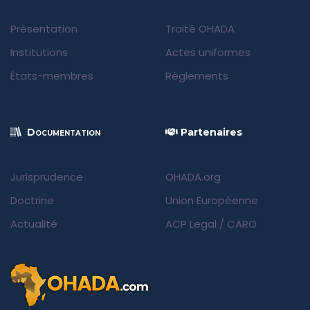
Présentation
Traité OHADA
Institutions
Actes uniformes
États-membres
Règlements
Documentation
Partenaires
Jurisprudence
OHADA.org
Doctrine
Union Européenne
Actualité
ACP Legal
/
CARO