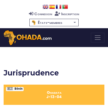
Connexion
Inscription
États-membres
Jurisprudence
🇧🇯
Bénin
Ohadata
J-13-04