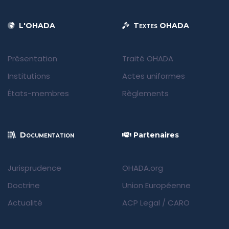
L'OHADA
Textes OHADA
Présentation
Traité OHADA
Institutions
Actes uniformes
États-membres
Règlements
Documentation
Partenaires
Jurisprudence
OHADA.org
Doctrine
Union Européenne
Actualité
ACP Legal
/
CARO