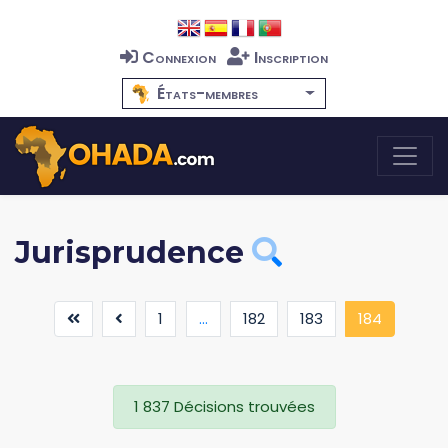
Connexion
Inscription
États-membres
Jurisprudence
(current
1
...
182
183
184
1 837 Décisions trouvées