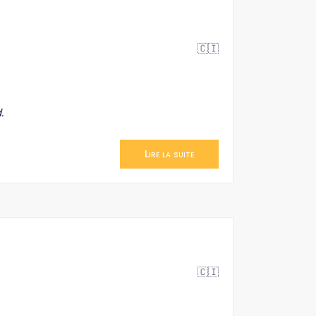
🇨🇮
.
Lire la suite
🇨🇮