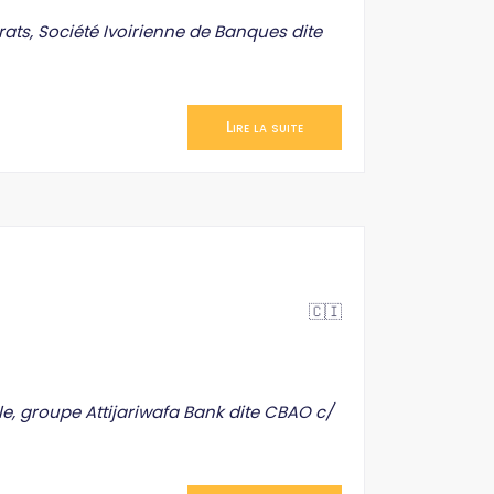
ats, Société Ivoirienne de Banques dite
Lire la suite
🇨🇮
e, groupe Attijariwafa Bank dite CBAO c/