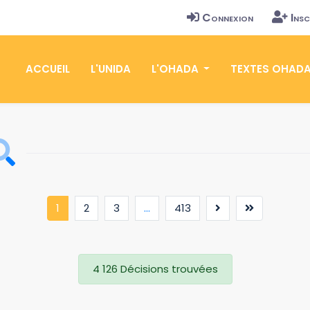
Connexion
Insc
ACCUEIL
L'UNIDA
L'OHADA
TEXTES OHAD
(current)
1
2
3
...
413
4 126 Décisions trouvées