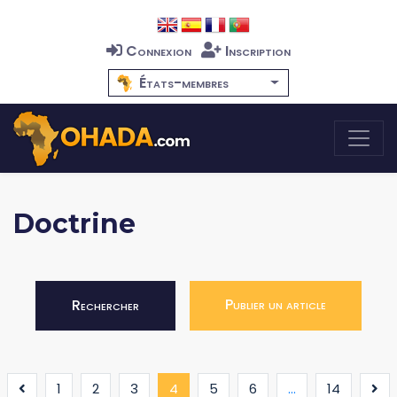
Connexion
Inscription
États-membres
Doctrine
Publier un article
Rechercher
(current)
1
2
3
4
5
6
...
14