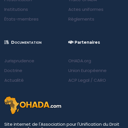
Institutions
Actes uniformes
États-membres
Règlements
Documentation
Partenaires
Jurisprudence
OHADA.org
Doctrine
Union Européenne
Actualité
ACP Legal
/
CARO
Site internet de l'Association pour l'Unification du Droit