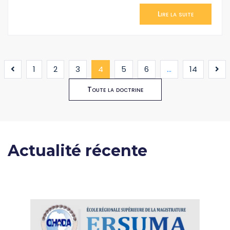
Lire la suite
(current)
1
2
3
4
5
6
...
14
Toute la doctrine
Actualité récente