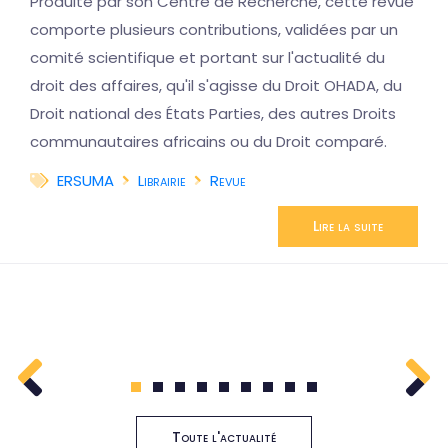
Produite par son Centre de Recherche, cette revue
comporte plusieurs contributions, validées par un
comité scientifique et portant sur l'actualité du
droit des affaires, qu'il s'agisse du Droit OHADA, du
Droit national des États Parties, des autres Droits
communautaires africains ou du Droit comparé.
ERSUMA
Librairie
Revue
Lire la suite
1
2
3
4
5
6
7
8
9
Toute l'actualité