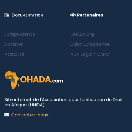
Documentation
Partenaires
Jurisprudence
OHADA.org
Doctrine
Union Européenne
Actualité
ACP Legal
/
CARO
Site internet de l'Association pour l'Unification du Droit
en Afrique (UNIDA)
Contactez-nous