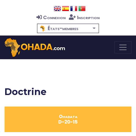
Connexion
Inscription
États-membres
Doctrine
Ohadata
D-20-15