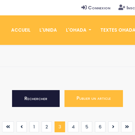
Connexion
Insc
ACCUEIL
L'UNIDA
L'OHADA
TEXTES OHAD
Publier un article
Rechercher
(current)
1
2
3
4
5
6