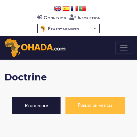
Connexion
Inscription
États-membres
Doctrine
Publier un article
Rechercher