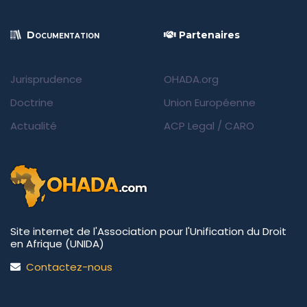
Documentation
Partenaires
Jurisprudence
OHADA.org
Doctrine
Union Européenne
Actualité
ACP Legal
/
CARO
Site internet de l'Association pour l'Unification du Droit
en Afrique (UNIDA)
Contactez-nous