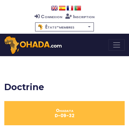
Connexion
Inscription
États-membres
Doctrine
Ohadata
D-09-32